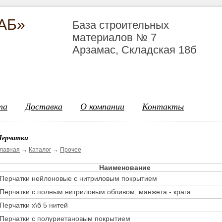
АБ»
База строительных
материалов № 7
Арзамас, Складская 18б
та
Доставка
О компании
Контакты
Перчатки
лавная
→
Каталог
→
Прочее
Наименование
Перчатки нейлоновые с нитриловым покрытием
Перчатки с полным нитриловым обливом, манжета - крага
Перчатки х\б 5 нитей
Перчатки с полуриетановым покрытием