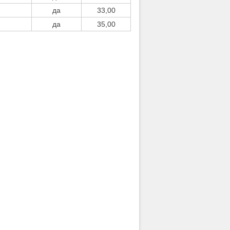
да
33,00
да
35,00